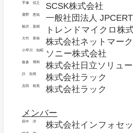
手塚 信之
SCSK株式会社
鹿野 恵祐
一般社団法人 JPCE
栃沢 直樹
トレンドマイクロ株
大竹 章裕
株式会社ネットマー
小早川 知昭
ソニー株式会社
板倉 博和
株式会社日立ソリュ
許 先明
株式会社ラック
吉田 裕美
株式会社ラック
メンバー
田中 洋
株式会社インフォセ