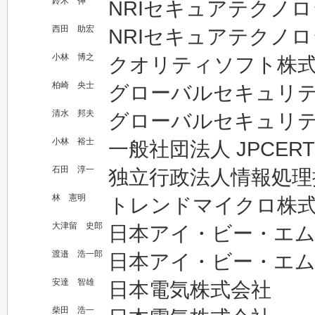
鈴木 伸
NRIセキュアテクノ
西田 助宏
NRIセキュアテクノ
小林 博之
クオリティソフト株
柏崎 央士
グローバルセキュリ
清水 邦夫
グローバルセキュリ
小林 裕士
一般社団法人 JPCE
石田 淳一
独立行政法人情報処理
林 憲明
トレンドマイクロ株
大津留 史郎
日本アイ・ビー・エム
渡邉 浩一郎
日本アイ・ビー・エム
安達 智雄
日本電気株式会社
柴田 浩一