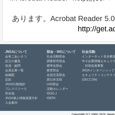
あります。Acrobat Read
http://get.
JNSAについて
部会・WGについて
社会活動
会長ごあいさつ
社会活動部会
インターネット安全教
設立の趣旨
調査研究部会
中小企業情報セキュリ
役員・顧問
標準化部会
対策促進事業
会員企業一覧
教育部会
JNSAインターンシップ
組織図
会員交流部会
セキュリティコンテス
定款
西日本支部
(SECCON)
JNSA行動指針
U40部会
プレスリリース
活動カレンダー
所在地
ISOG-J
JNSA個人情報保護方針
ISEPA
入会案内