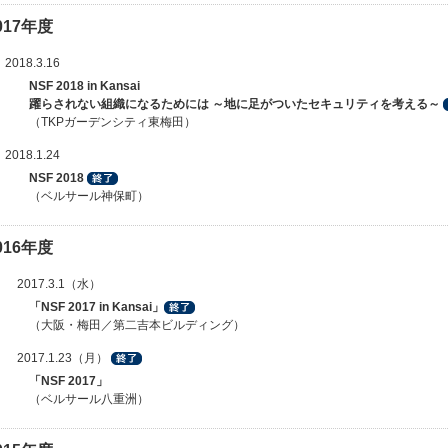
017年度
2018.3.16
NSF 2018 in Kansai
躍らされない組織になるためには ～地に足がついたセキュリティを考える～
（TKPガーデンシティ東梅田）
2018.1.24
NSF 2018
（ベルサール神保町）
016年度
2017.3.1（水）
「NSF 2017 in Kansai」
（大阪・梅田／第二吉本ビルディング）
2017.1.23（月）
「NSF 2017」
（ベルサール八重洲）