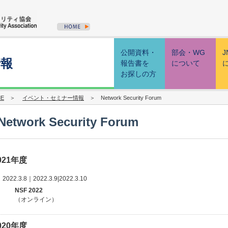
公開資料・
部会・WG
J
情報
報告書を
について
お探しの方
E
＞
イベント・セミナー情報
＞ Network Security Forum
Network Security Forum
021年度
2022.3.8｜2022.3.9|2022.3.10
NSF 2022
（オンライン）
020年度