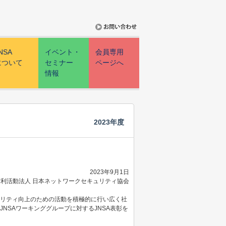
NSA
イベント・
会員専用
について
セミナー
ページへ
情報
2023年度
2023年9月1日
利活動法人 日本ネットワークセキュリティ協会
ュリティ向上のための活動を積極的に行い広く社
NSAワーキンググループに対するJNSA表彰を