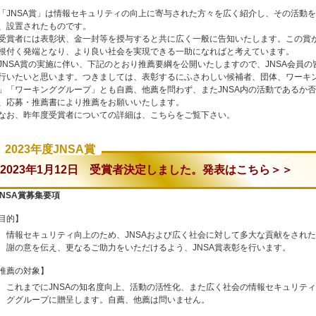
JNSA賞」は情報セキュリティの向上に寄与された方々を広く紹介し、その活動
、設置されたものです。
賞者には表彰状、金一封等を授与すると共に広く一般に告知いたします。この賞が
根付く発端となり、より良い社会を実現できる一助になればと考えています。
NSA賞の実施に伴い、下記のとおり推薦要綱を公開いたしますので、JNSA会員
行いたいと思います。つきましては、表彰するにふさわしい候補者、団体、ワーキ
」「ワーキンググループ」とも自薦、他薦を問わず、またJNSA内の活動であるか
、応募・推薦書により推薦をお願いいたします。
お、昨年度受賞者についての詳細は、
こちら
をご覧下さい。
2023年度JNSA賞
2023年1月12日 受賞者決定しました。発表はこちら＞＞
JNSA賞募集要項
目的】
情報セキュリティ向上のため、JNSAおよび広く社会に対して多大な貢献をされ
謝の意を伝え、更なるご助力をいただけるよう、JNSA賞表彰を行います。
推薦の対象】
これまでにJNSAの知名度向上、活動の活性化、また広く社会の情報セキュリティ
ググループに贈呈します。自薦、他薦は問いません。