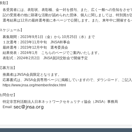
表彰】
各受賞者には、表彰状、表彰楯、金一封を授与、また、広く一般への告知をさせ
記の受賞者の他に顕著な活動が認められた団体、個人に関しましては、特別賞が
選考結果は12月の最終選考後に本ページで公開します。また、来年中に開催する
スケジュール】
募集期間：2023年9月1日（金）から 10月25日（水）まで
１次選考：2023年11月中旬 JNSA幹事会
最終選考：2023年12月中旬 選考委員会
結果発表：2024年1月 こちらのページでご案内いたします。
表彰式：2024年2月2日 JNSA賀詞交歓会で開催予定
応募方法】
推薦者はJNSA会員限定となります。
応募書式は、
JNSA会員専用ページ
に掲載していますので、ダウンロード、ご記入の上
https://www.jnsa.org/member/index.html
お問合せ】
特定非営利活動法人日本ネットワークセキュリティ協会（JNSA）事務局
Email: