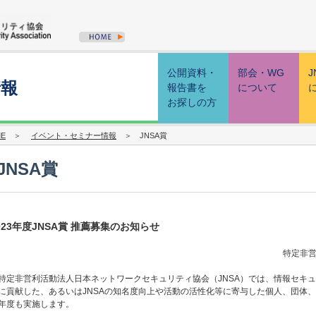
公開資料・
部会・WG
J
情報
報告書を
について
お探しの方
E
＞
イベント・セミナー情報
＞ JNSA賞
JNSA賞
023年度JNSA賞 推薦募集のお知らせ
特定非営
定非営利活動法人日本ネットワークセキュリティ協会（JNSA）では、情報セキ
に貢献した、あるいはJNSAの知名度向上や活動の活性化等に寄与した個人、団体、J
年度も実施します。