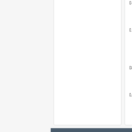
【
【
【
【