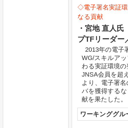
◇電子署名実証環
なる貢献
・宮地 直人氏
プTFリーダ
2013年の電
WG/スキルア
わる実証環境の
JNSA会員を
より、電子署名
バを獲得するな
献を果たした。
ワーキンググル