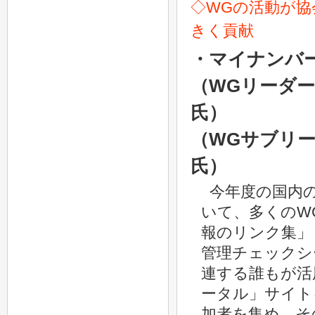
◇WGの活動が
きく貢献
・マイナンバ
（WGリーダ
氏）
（WGサブリ
氏）
今年度の国内
いて、多くのW
報のリンク集」
管理チェックシ
連する誰もが活
ータル」サイト
加者を集め、そ