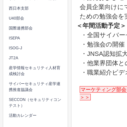
会員企業向けに
西日本支部
ための勉強会を
U40部会
＜年間活動予定＞
国際連携部会
・全国サイバー
ISEPA
・勉強会の開催
ISOG-J
・JNSA認知拡
JT2A
・他業界団体と
産学情報セキュリティ人材育
・職業紹介ビデ
成検討会
サイバーセキュリティ産学連
マーケティング部会
携推進協議会
＞＞
SECCON（セキュリティコン
テスト）
活動カレンダー