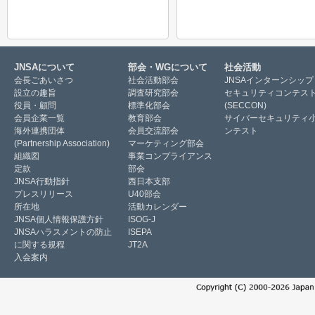
JNSAについて
部会・WGについて
社会活動
会長ごあいさつ
社会活動部会
JNSAインターンシップ
設立の趣旨
調査研究部会
セキュリティコンテス
役員・顧問
標準化部会
(SECCON)
会員企業一覧
教育部会
サイバーセキュリティ
海外連携団体
会員交流部会
ンテスト
(Partnership Association)
マーケティング部会
組織図
事業コンプライアンス
定款
部会
JNSA行動指針
西日本支部
プレスリリース
U40部会
所在地
活動カレンダー
JNSA個人情報保護方針
ISOG-J
JNSAハラスメントの防止
ISEPA
に関する規程
JT2A
入会案内