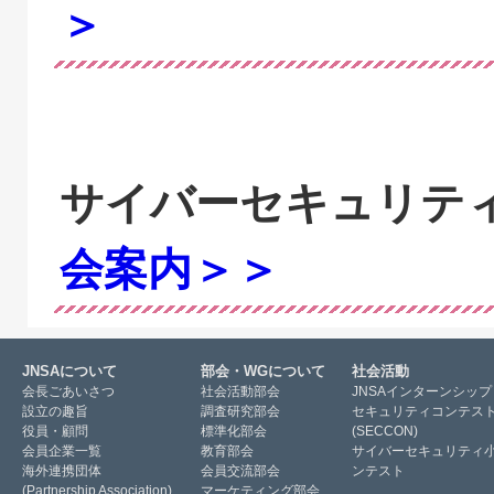
＞
サイバーセキュリテ
会案内＞＞
JNSAについて
部会・WGについて
社会活動
会長ごあいさつ
社会活動部会
JNSAインターンシップ
設立の趣旨
調査研究部会
セキュリティコンテス
役員・顧問
標準化部会
(SECCON)
会員企業一覧
教育部会
サイバーセキュリティ
海外連携団体
会員交流部会
ンテスト
(Partnership Association)
マーケティング部会