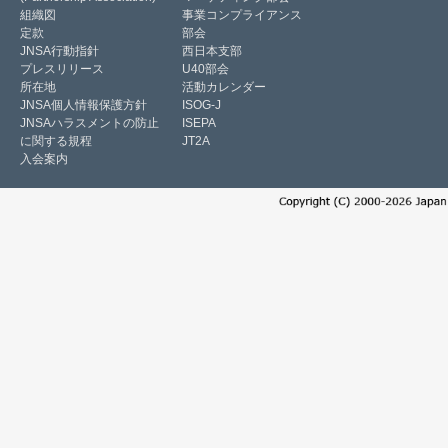
組織図
事業コンプライアンス
定款
部会
JNSA行動指針
西日本支部
プレスリリース
U40部会
所在地
活動カレンダー
JNSA個人情報保護方針
ISOG-J
JNSAハラスメントの防止
ISEPA
に関する規程
JT2A
入会案内