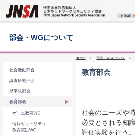
部会・WGについて
HOME
＞
部会・WGについて
＞ 2
社会活動部会
教育部会
調査研究部会
標準化部会
教育部会
社会のニーズや
ゲーム教育WG
必要とされる知
情報セキュリティ
教育実証WG
評価実験を行う