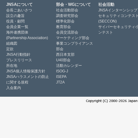
JNSAについて
部会・WGについて
社会活動
会長ごあいさつ
社会活動部会
JNSAインターンシップ
設立の趣旨
調査研究部会
セキュリティコンテス
役員・顧問
標準化部会
(SECCON)
会員企業一覧
教育部会
サイバーセキュリティ
海外連携団体
会員交流部会
ンテスト
(Partnership Association)
マーケティング部会
組織図
事業コンプライアンス
定款
部会
JNSA行動指針
西日本支部
プレスリリース
U40部会
所在地
活動カレンダー
JNSA個人情報保護方針
ISOG-J
JNSAハラスメントの防止
ISEPA
に関する規程
JT2A
入会案内