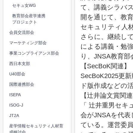
セキュ女WG
て、講義シラバスや
教育部会産学連携
開を通じて、教
プロジェクト
セキュリティ人
会員交流部会
さらに、継続し
マーケティング部会
による講義・勉
事業コンプライアンス部会
り、JNSA教育
西日本支部
【SecBoK関連】
U40部会
SecBoK20
国際連携部会
ド版作成などの
【辻井論文賞関連
ISEPA
「 辻井重男セキ
ISOG-J
会がJNSAを代
JT2A
ている。運営委
産学情報セキュリティ人材育
成検討会