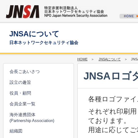
JNSAについて
日本ネットワークセキュリティ協会
HOME
＞
JNSAについて
＞ JNS
会長ごあいさつ
JNSAロ
設立の趣旨
役員・顧問
各種ロゴファイ
会員企業一覧
それぞれ印刷用
海外連携団体
ております。
(Partnership Association)
用途に応じてご
組織図