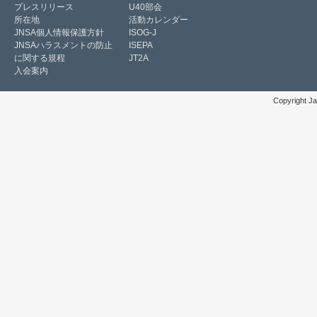
プレスリリース
U40部会
所在地
活動カレンダー
JNSA個人情報保護方針
ISOG-J
JNSAハラスメントの防止
ISEPA
に関する規程
JT2A
入会案内
Copyright Ja