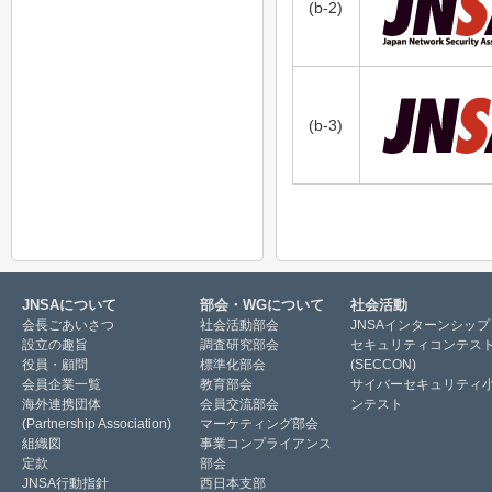
(b-2)
(b-3)
JNSAについて
部会・WGについて
社会活動
会長ごあいさつ
社会活動部会
JNSAインターンシップ
設立の趣旨
調査研究部会
セキュリティコンテス
役員・顧問
標準化部会
(SECCON)
会員企業一覧
教育部会
サイバーセキュリティ
海外連携団体
会員交流部会
ンテスト
(Partnership Association)
マーケティング部会
組織図
事業コンプライアンス
定款
部会
JNSA行動指針
西日本支部