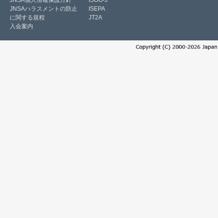
JNSA個人情報保護方針
ISOG-J
JNSAハラスメントの防止
ISEPA
に関する規程
JT2A
入会案内