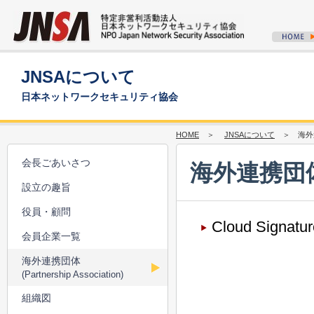
JNSAについて
日本ネットワークセキュリティ協会
HOME
＞
JNSAについて
＞ 海外連携団
会長ごあいさつ
海外連携団体（P
設立の趣旨
役員・顧問
Cloud Signat
会員企業一覧
海外連携団体
(Partnership Association)
組織図