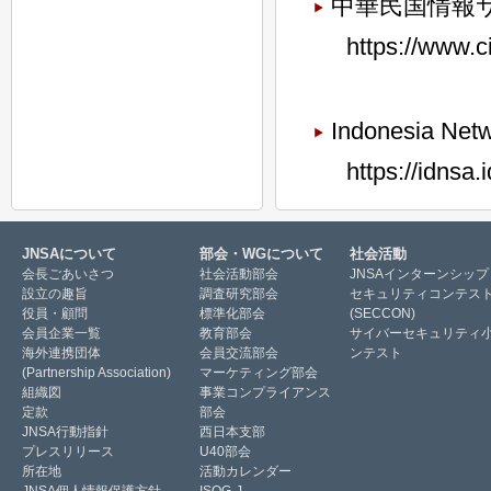
中華民国情報サ
https://www.
Indonesia Net
https://idnsa.i
JNSAについて
部会・WGについて
社会活動
会長ごあいさつ
社会活動部会
JNSAインターンシップ
設立の趣旨
調査研究部会
セキュリティコンテス
役員・顧問
標準化部会
(SECCON)
会員企業一覧
教育部会
サイバーセキュリティ
海外連携団体
会員交流部会
ンテスト
(Partnership Association)
マーケティング部会
組織図
事業コンプライアンス
定款
部会
JNSA行動指針
西日本支部
プレスリリース
U40部会
所在地
活動カレンダー