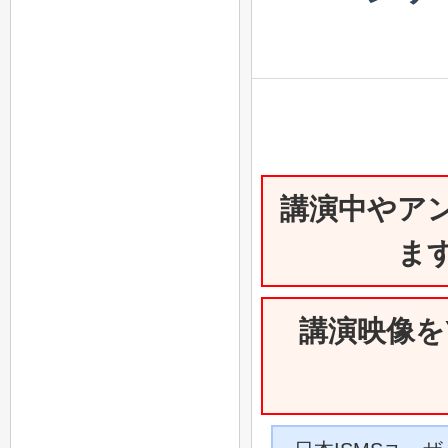
講演中やア
ま
講演映像をY