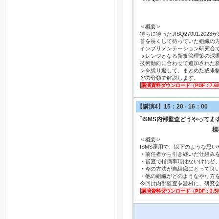
＜概要＞
待ちに待ったJISQ27001:20
首を長くして待っていた組織の
インプリメンテーション研究会
ャレンジとなる新規管理策の深
技術動向に合わせて追加された
ンを繰り返して、まとめた成果
どの分類で解説します。
講演資料ダウンロード（PDF：7.6M
【講演4】15：20 - 16：00
「ISMS内部監査どうやってま
標
＜概要＞
ISMS運用で、以下のような思
・前任者から引き継いだ仕組みを
・審査で指摘事項はないけれど
・今の方法が自組織にとって良
・他の組織がどのようなやり方
今回は内部監査を題材に、研究
講演資料ダウンロード（PDF：3.5