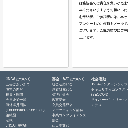
は当協会では責任を負いかねま
みくださいますようお願いいた
お申込者、ご参加者には、本セ
アンケートのご依頼をメールで
ございます。ご協力並びにご理
上げます。
JNSAについて
部会・WGについて
社会活動
会長ごあいさつ
社会活動部会
JNSAインターンシップ
設立の趣旨
調査研究部会
セキュリティコンテス
役員・顧問
標準化部会
(SECCON)
会員企業一覧
教育部会
サイバーセキュリティ
海外連携団体
会員交流部会
ンテスト
(Partnership Association)
マーケティング部会
組織図
事業コンプライアンス
定款
部会
JNSA行動指針
西日本支部