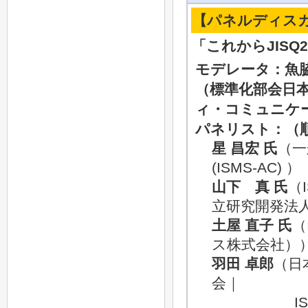
【パネルディスカッ
「これからJISQ
モデレータ：魚脇
（標準化部会日本
ィ・コミュニケ
パネリスト：（
星 昌宏 氏
（一
(ISMS-AC) ）
山下 真 氏
（
立研究開発法
土屋 直子 氏
（
ス株式会社）
羽田 卓郎
（日
会｜
I