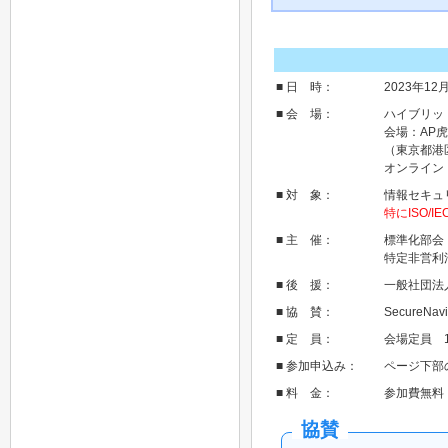
■ 日 時：
2023年1
■ 会 場：
ハイブリッ
会場：AP
（東京都港
オンライン
■ 対 象：
情報セキュリ
特にISO/
■ 主 催：
標準化部会
特定非営利
■ 後 援：
一般社団法
■ 協 賛：
SecureN
■ 定 員：
会場定員 1
■ 参加申込み：
ページ下部
■ 料 金：
参加費無料
協賛