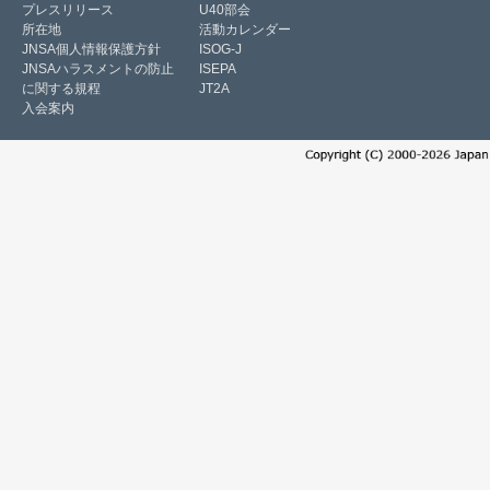
プレスリリース
U40部会
所在地
活動カレンダー
JNSA個人情報保護方針
ISOG-J
JNSAハラスメントの防止
ISEPA
に関する規程
JT2A
入会案内