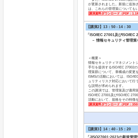
が更新されました。新規に追加
は、これらの管理策についても
講演資料ダウンロード（PDF：1.1
【講演2】13：50 - 14：30
「ISO/IEC 27001及びISO/IE
－ 情報セキュリティ管理策
＜概要＞
情報セキュリティマネジメントシス
手引を提供するISO/IEC 2700
理策群について、章構成の変更
ISMSの活動においては、ISO
ュリティリスク対応において行
な説明が求められます。
この講演では、管理策及び適用
ISO/IEC 27001及びISO
活動において、規格をその特徴
講演資料ダウンロード（PDF：350
【講演3】14：40 - 15：20
「JISQ27001:2023の新