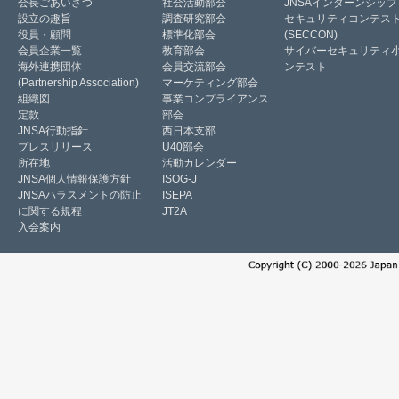
会長ごあいさつ
社会活動部会
JNSAインターンシップ
設立の趣旨
調査研究部会
セキュリティコンテス
役員・顧問
標準化部会
(SECCON)
会員企業一覧
教育部会
サイバーセキュリティ
海外連携団体
会員交流部会
ンテスト
(Partnership Association)
マーケティング部会
組織図
事業コンプライアンス
定款
部会
JNSA行動指針
西日本支部
プレスリリース
U40部会
所在地
活動カレンダー
JNSA個人情報保護方針
ISOG-J
JNSAハラスメントの防止
ISEPA
に関する規程
JT2A
入会案内