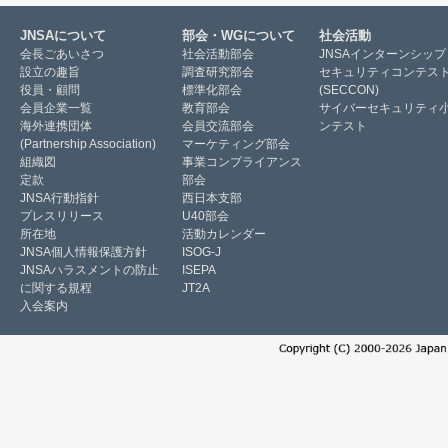
JNSAについて
部会・WGについて
社会活動
会長ごあいさつ
社会活動部会
JNSAインターンシップ
設立の趣旨
調査研究部会
セキュリティコンテス
役員・顧問
標準化部会
(SECCON)
会員企業一覧
教育部会
サイバーセキュリティ
海外連携団体
会員交流部会
ンテスト
(Partnership Association)
マーケティング部会
組織図
事業コンプライアンス
定款
部会
JNSA行動指針
西日本支部
プレスリリース
U40部会
所在地
活動カレンダー
JNSA個人情報保護方針
ISOG-J
JNSAハラスメントの防止
ISEPA
に関する規程
JT2A
入会案内