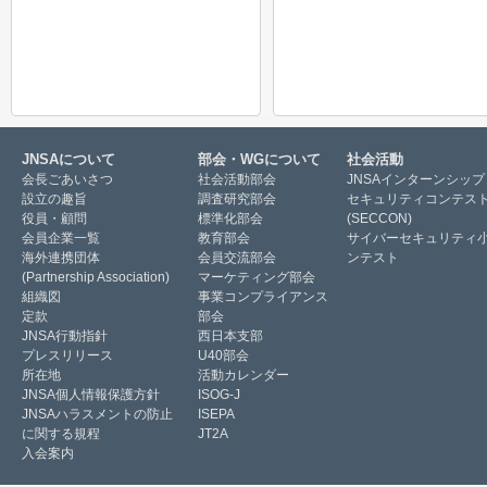
JNSAについて
部会・WGについて
社会活動
会長ごあいさつ
社会活動部会
JNSAインターンシップ
設立の趣旨
調査研究部会
セキュリティコンテス
役員・顧問
標準化部会
(SECCON)
会員企業一覧
教育部会
サイバーセキュリティ
海外連携団体
会員交流部会
ンテスト
(Partnership Association)
マーケティング部会
組織図
事業コンプライアンス
定款
部会
JNSA行動指針
西日本支部
プレスリリース
U40部会
所在地
活動カレンダー
JNSA個人情報保護方針
ISOG-J
JNSAハラスメントの防止
ISEPA
に関する規程
JT2A
入会案内