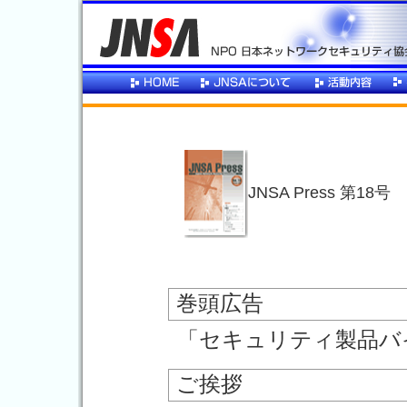
JNSA Press 第18号
巻頭広告
「セキュリティ製品バ
ご挨拶