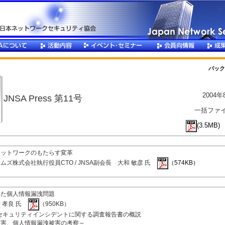
バック
2004
JNSA Press 第11号
一括ファ
(3.5MB)
ネットワークのもたらす変革
ズ株式会社執行役員CTO / JNSA副会長 大和 敏彦 氏
（574KB）
見た個人情報漏洩問題
 孝良 氏
（950KB）
報セキュリティインシデントに関する調査報告書の概説
被害、個人情報漏洩被害の考察～