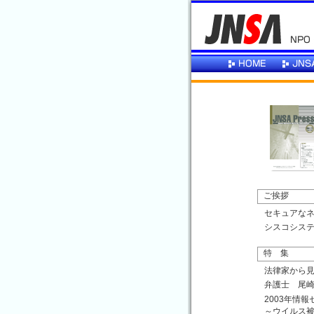
ご挨拶
セキュアな
シスコシステム
特 集
法律家から
弁護士 尾崎
2003年情
～ウイルス