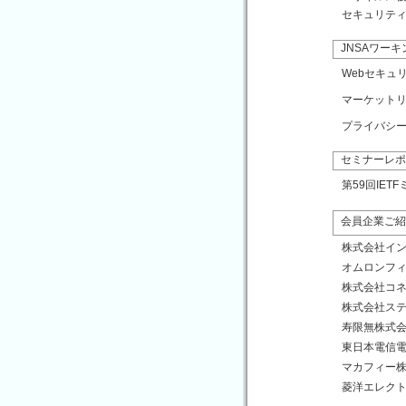
セキュリティ
JNSAワー
Webセキュ
マーケットリ
プライバシー
セミナーレポ
第59回IE
会員企業ご紹
株式会社イ
オムロンフ
株式会社コ
株式会社ス
寿限無株式
東日本電信
マカフィー
菱洋エレク