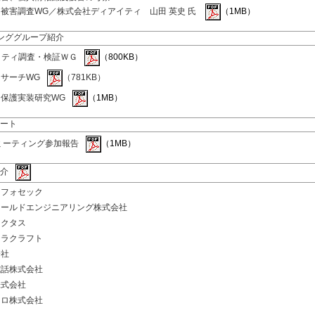
被害調査WG／株式会社ディアイティ 山田 英史 氏
（1MB）
キンググループ紹介
リティ調査・検証ＷＧ
（800KB）
サーチWG
（781KB）
保護実装研究WG
（1MB）
ート
TFミーティング参加報告
（1MB）
介
ンフォセック
ィールドエンジニアリング株式会社
ネクタス
テラクラフト
会社
電話株式会社
株式会社
トロ株式会社