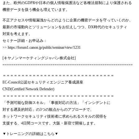
また、欧州のGDPRや日本の個人情報保護法など各種法規制により保護される
機密データを扱う機会も増えています。
不正アクセスや情報漏洩からどのように企業の機密データを守っていくのか、
最新の市場動向とソリューションをお伝えしつつ、DX時代のセキュリティ
対策を考えます。
セミナー詳細・お申込み：
>> https://forum1.canon.jp/public/seminar/view/1231
[キヤノンマーケティングジャパン株式会社]
============================================================
＝＝＝＝＝＝＝＝＝＝＝＝＝＝＝＝＝＝＝＝＝＝＝＝＝＝＝＝＝＝
EC-Council公認セキュリティエンジニア養成講座
CND(Certified Network Defender)
＝＝＝＝＝＝＝＝＝＝＝＝＝＝＝＝＝＝＝＝＝＝＝＝＝＝＝＝＝＝
「予測可能な防御スキル」「事後対応の方法」「インシデントに
対する遡及的対応」の3つの観点からのアプローチで、
ネットワークセキュリティ技術者に求められるスキルの習得を
支援する、4日間コースです。大阪・新宿で開催します。
▼トレーニングの詳細はこちら▼