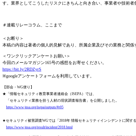
す。業界としてこうしたリスクにきちんと向き合い、事業者や技術者
＃連載リレーコラム、ここまで
＜お断り＞
本稿の内容は著者の個人的見解であり、所属企業及びその業務と関係
＜ワンクリックアンケートお願い＞
今回のメールマガジン165号の感想をお寄せください。
https://bit.ly/2RDZyrS
※googleアンケートフォームを利用しています。
【部会・WG便り】
★「情報セキュリティ教育事業者連絡会（ISEPA）では、
「セキュリティ業務を担う人材の現状調査報告書」を公開しました。
https://www.jnsa.org/isepa/outputs/#r05
★セキュリティ被害調査WGでは「2018年 情報セキュリティインシデントに関
https://www.jnsa.org/result/incident/2018.html