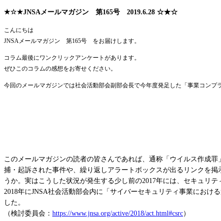
★☆★JNSAメールマガジン 第165号 2019.6.28 ☆★☆
こんにちは
JNSAメールマガジン 第165号 をお届けします。
コラム最後にワンクリックアンケートがあります。
ぜひこのコラムの感想をお寄せください。
今回のメールマガジンでは社会活動部会副部会長で今年度発足した「事業コンプ
このメールマガジンの読者の皆さんであれば、通称「ウイルス作成罪」
捕・起訴された事件や、繰り返しアラートボックスが出るリンクを掲
うか。実はこうした状況が発生する少し前の2017年には、セキュリ
2018年にJNSA社会活動部会内に「サイバーセキュリティ事業に
した。
（検討委員会：
https://www.jnsa.org/active/2018/act.html#csrc
）