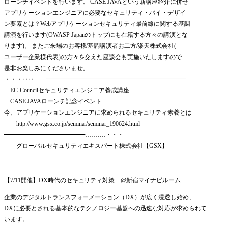
ローンチイベントを行います。 CASE JAVAという新講座紹介に併せ
アプリケーションエンジニアに必要なセキュリティ・バイ・デザイ
ン要素とは？Webアプリケーションセキュリティ最前線に関する基調
講演を行います(OWASP Japanのトップにも在籍する方々の講演とな
ります)。 またご来場のお客様/基調講演者お二方/楽天株式会社(
ユーザー企業様代表)の方々を交えた座談会も実施いたしますので
是非お楽しみにくださいませ。
・・・‥‥……━━━━━━━━━━━━━━━━━━━━━━━
EC-Councilセキュリティエンジニア養成講座
CASE JAVAローンチ記念イベント
今、アプリケーションエンジニアに求められるセキュリティ素養とは
http://www.gsx.co.jp/seminar/seminar_190624.html
━━━━━━━━━━━━━━━━━━━━━━━……‥‥・・・
グローバルセキュリティエキスパート株式会社【GSX】
============================================================
【7/11開催】DX時代のセキュリティ対策 @新宿マイナビルーム
企業のデジタルトランスフォーメーション（DX）が広く浸透し始め、
DXに必要とされる基本的なテクノロジー基盤への迅速な対応が求められて
います。