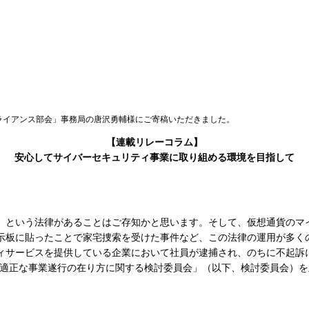
ライアンス部会」事務局の唐沢勇輔様にご寄稿いただきました。
【連載リレーコラム】
安心してサイバーセキュリティ事業に取り組める環境を目指して
という法律があることはご存知かと思います。そして、仮想通貨のマイニン
示板に貼ったことで家宅捜索を受けた事件など、この法律の運用が多く
ティサービスを提供している企業において社員が逮捕され、のちに不起
おける適正な事業遂行の在り方に関する検討委員会」（以下、検討委員会