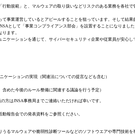
「行動規範」と、マルウェアの取り扱いなどリスクのある業務を各社で
って事業運営しているとアピールすることを狙っています。そして結果
JNSAとして「事業コンプライアンス部会」を設置することになりまし
なります。
ュニケーションを通じて、サイバーセキュリティ企業や従業員が安心し
滑なコミュニケーションの実現（関連法についての提言なども含む）
」含めた今後のルール整備に関連する議論を行う予定）
A会員の方はJNSA事務局までご連絡いただければ幸いです。
度活動報告会での発表資料をご参照ください。
りうるマルウェアや脆弱性診断ツールなどのソフトウエアや専門技術を