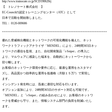
http://www.trainocate.co.jp/SCD190620rj
【 トレノケート株式会社 】
EC-Councilの認定トレーニングセンター（ATC）として
日本で活動を開始致しました。
TEL： 0120-009686
============================================================
優れた脅威検出機能とネットワークの可視化機能を備えた、ネット
ワークトラフィックアナライザ「MENDEL」により、24時間365日ネッ
トワークの通信を監視、また、自社開発製品「i-Sniper」の導入に
より、マルウェアに感染した端末を、自動的にネットーワークから
切り離します。
お客様のネットワーク環境や要件に応じ、最適な運用をカスタマイ
ズし、高品質かつ効率的な運用を低価格（月額１５万?）で実現し
ます。
インシデント発生時には、迅速に適切な対応を行います。
オプション追加により、24時間365日のサポート対応も可能です。
「MENDEL」と「i-Sniper」の組み合わせにより、お客様のネットワ
ークを脅威から守り、また、情報システム部門の負荷を削減いたし
ます。