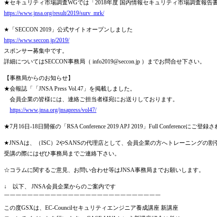
★セキュリティ市場調査WGでは「2018年度 国内情報セキュリティ市場調査報告
https://www.jnsa.org/result/2019/surv_mrk/
★「SECCON 2019」公式サイトオープンしました
https://www.seccon.jp/2019/
スポンサー募集中です。
詳細についてはSECCON事務局（ info2019@seccon.jp ）までお問合せ下さい。
【事務局からのお知らせ】
★会報誌「「JNSA Press Vol.47」を掲載しました。
会員企業の皆様には、連絡ご担当者様宛にお送りしております。
https://www.jnsa.org/jnsapress/vol47/
★7月16日-18日開催の「RSA Conference 2019 APJ 2019」Full 
★JNSAは、（ISC）2やSANSの代理店として、会員企業の方へトレーニングの
受講の際にはぜひ事務局までご連絡下さい。
☆コラムに関するご意見、お問い合わせ等はJNSA事務局までお願いします。
↓ 以下、 JNSA会員企業からのご案内です
￣￣￣￣￣￣￣￣￣￣￣￣￣￣￣￣￣￣￣￣￣￣￣￣￣￣￣
この度GSXは、EC-Councilセキュリティエンジニア養成講座 新講座