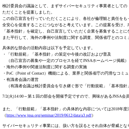
検討委員会の議論として、まずサイバーセキュリティ事業者としての
ただくことを提案しました。
この自己宣言を行っていただくことにより、各社が倫理観と責任をも
全安心を促進することにつながると考えています。この提案を受け、
「基本指針」を確定し、自己宣言していただく企業を募集することに
また平行して、海外の事例や法制度に関する調査、関係省庁とのコミ
具体的な部会の活動内容は以下を予定しています。
・「行動規範」「基本指針」の策定や今後の改訂および普及
（自己宣言の募集や一定のプロセスを経てJNSAホームページ掲載）
・海外の事例や関連法制度に関する調査の実施
・PoC（Point of Contact）機能による、業界と関係省庁の円
・有識者会議の運営
（有識者会議は検討委員会を引き継ぐ形で「行動規範」「基本指針
7/2(火)14:00～第１回の部会を開催予定ですので、興味があるJNS
また、「行動規範」「基本指針」の具体的な内容については2018年
（
https://www.jnsa.org/seminar/2019/0612/data/a3.pdf
）
サイバーセキュリティ事業には、扱い方を誤るとそれ自体が脅威とな