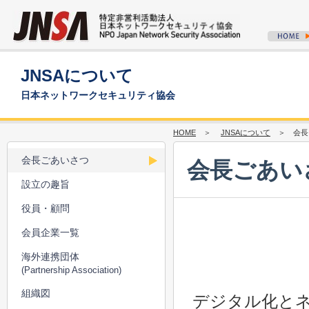
JNSAについて
日本ネットワークセキュリティ協会
HOME
＞
JNSAについて
＞ 会長
会長ごあいさつ
会長ごあい
設立の趣旨
役員・顧問
会員企業一覧
海外連携団体
(Partnership Association)
組織図
デジタル化と