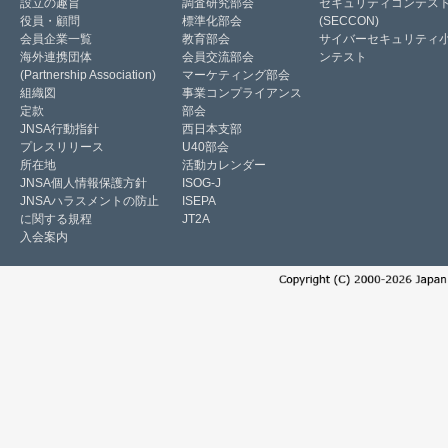
設立の趣旨
調査研究部会
セキュリティコンテス
役員・顧問
標準化部会
(SECCON)
会員企業一覧
教育部会
サイバーセキュリティ
海外連携団体
会員交流部会
ンテスト
(Partnership Association)
マーケティング部会
組織図
事業コンプライアンス
定款
部会
JNSA行動指針
西日本支部
プレスリリース
U40部会
所在地
活動カレンダー
JNSA個人情報保護方針
ISOG-J
JNSAハラスメントの防止
ISEPA
に関する規程
JT2A
入会案内