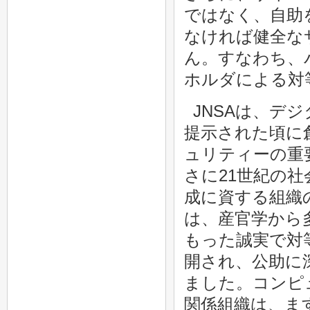
ではなく、自助
なければ健全な
ん。すなわち、
ホルダによる対
JNSAは、デジ
提示された頃に
ュリティーの重
さに21世紀の
成に資する組織
は、産官学から
もった誠実で対
開され、公助に
ました。コンピ
関係組織は、ま