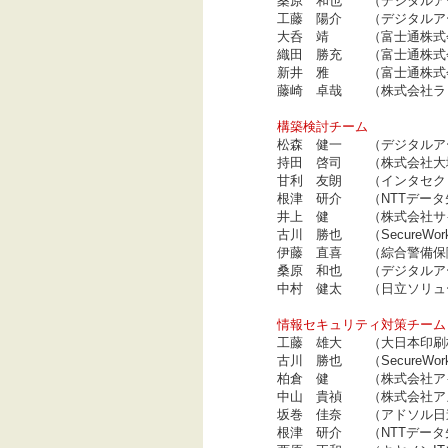
桑原 和也 （デジタルア
工藤 陽介 （デジタルア
大呑 靖 （富士通株式
織田 勝充 （富士通株式
新井 雅 （富士通株式
藤崎 卓哉 （株式会社ラ
構築検討チーム
松森 健一 （デジタルア
持田 啓司 （株式会社大
甘利 友朗 （インタセク
根津 研介 （NTTデータ
井上 健 （株式会社サ
古川 勝也 （SecureWork
伊藤 直喜 （綜合警備保
桑原 和也 （デジタルア
中村 健太 （日立ソリュ
情報セキュリティ対策チーム
工藤 雄大 （大日本印刷
古川 勝也 （SecureWor
柏倉 健 （株式会社ア
中山 貴禎 （株式会社ア
坂巻 佳奈 （アドソル日
根津 研介 （NTTデータ