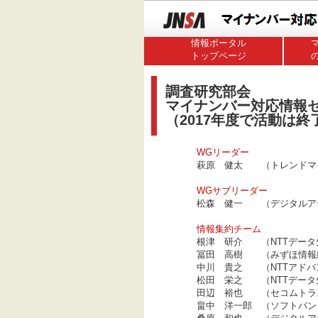
情報ポータル
トップページ
調査研究部会
マイナンバー対応情報
（2017年度で活動は
WGリーダー
萩原 健太 （トレンドマ
WGサブリーダー
松森 健一 （デジタルア
情報集約チーム
根津 研介 （NTTデータ
冨田 高樹 （みずほ情報
中川 貴之 （NTTアドバ
松田 栄之 （NTTデータ
田辺 裕也 （セコムトラ
畠中 洋一郎 （ソフトバン