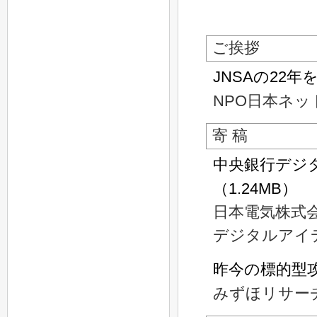
ご挨拶
JNSAの22
NPO日本ネ
寄 稿
中央銀行デジ
（1.24MB）
日本電気株式
デジタルアイ
昨今の標的型
みずほリサー