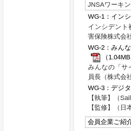
JNSAワーキ
WG-1：イン
インシデント
害保険株式会社
WG-2：み
（1.04M
みんなの「サ
員長（株式会
WG-3：デジ
【執筆】（SailP
【監修】（日
会員企業ご紹