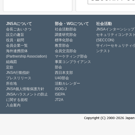
JNSAについて
部会・WGについて
社会活動
会長ごあいさつ
社会活動部会
JNSAインターンシップ
設立の趣旨
調査研究部会
セキュリティコンテス
役員・顧問
標準化部会
(SECCON)
会員企業一覧
教育部会
サイバーセキュリティ
海外連携団体
会員交流部会
ンテスト
(Partnership Association)
マーケティング部会
組織図
事業コンプライアンス
定款
部会
JNSA行動指針
西日本支部
プレスリリース
U40部会
所在地
活動カレンダー
JNSA個人情報保護方針
ISOG-J
JNSAハラスメントの防止
ISEPA
に関する規程
JT2A
入会案内