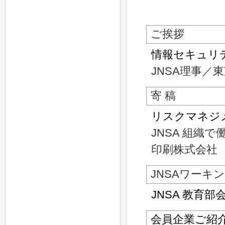
ご挨拶
情報セキュリ
JNSA理事／
寄 稿
リスクマネジ
JNSA 組織
印刷株式会社 
JNSAワーキ
JNSA 教育
会員企業ご紹