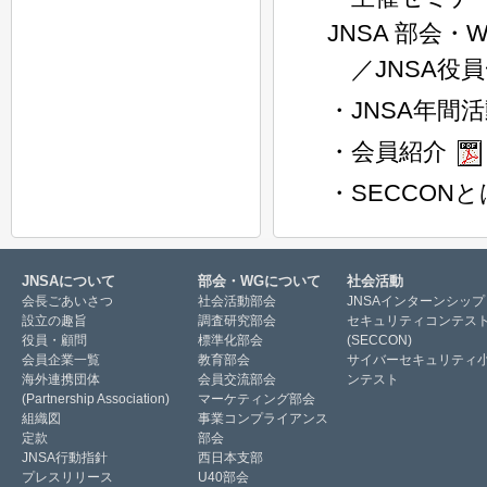
JNSA 部会・
／JNSA役
・JNSA年間活
・会員紹介
・SECCONと
JNSAについて
部会・WGについて
社会活動
会長ごあいさつ
社会活動部会
JNSAインターンシップ
設立の趣旨
調査研究部会
セキュリティコンテス
役員・顧問
標準化部会
(SECCON)
会員企業一覧
教育部会
サイバーセキュリティ
海外連携団体
会員交流部会
ンテスト
(Partnership Association)
マーケティング部会
組織図
事業コンプライアンス
定款
部会
JNSA行動指針
西日本支部
プレスリリース
U40部会