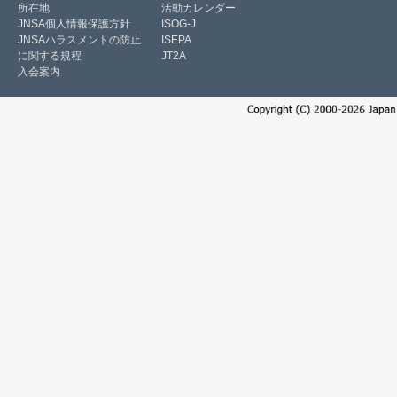
所在地
活動カレンダー
JNSA個人情報保護方針
ISOG-J
JNSAハラスメントの防止
ISEPA
に関する規程
JT2A
入会案内