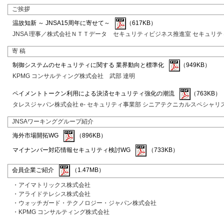
ご挨拶
温故知新 ～ JNSA15周年に寄せて～
（617KB）
JNSA 理事／株式会社ＮＴＴデータ セキュリティビジネス推進室 セキュリテ
寄 稿
制御システムのセキュリティに関する 業界動向と標準化
（949KB）
KPMG コンサルティング株式会社 武部 達明
ペイメントトークン利用による決済セキュリティ強化の潮流
（763KB）
タレスジャパン株式会社 e- セキュリティ事業部 シニアテクニカルスペシャリ
JNSAワーキンググループ紹介
海外市場開拓WG
（896KB）
マイナンバー対応情報セキュリティ検討WG
（733KB）
会員企業ご紹介
（1.47MB）
・アイマトリックス株式会社
・アライドテレシス株式会社
・ウォッチガード・テクノロジー・ジャパン株式会社
・KPMG コンサルティング株式会社