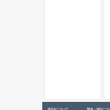
JNSAについて
部会・WGにつ