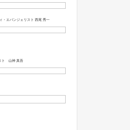
ィ・エバンジェリスト 西尾 秀一
スト 山神 真吾