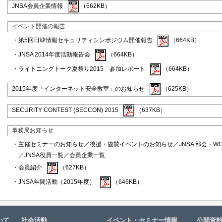
JNSA会員企業情報
（662KB）
イベント開催の報告
・第5回日韓情報セキュリティシンポジウム開催報告
（664KB）
・JNSA 2014年度活動報告会
（664KB）
・ライトニングトーク夏祭り2015 参加レポート
（664KB）
2015年度「インターネット安全教室」のお知らせ
（625KB）
SECURITY CONTEST (SECCON) 2015
（637KB）
事務局お知らせ
・主催セミナーのお知らせ／後援・協賛イベントのお知らせ／JNSA 部会・WG
／JNSA役員一覧／会員企業一覧
・会員紹介
（627KB）
・JNSA年間活動（2015年度）
（646KB）
いて
社会活動
イベント・セミナー情報
公開資