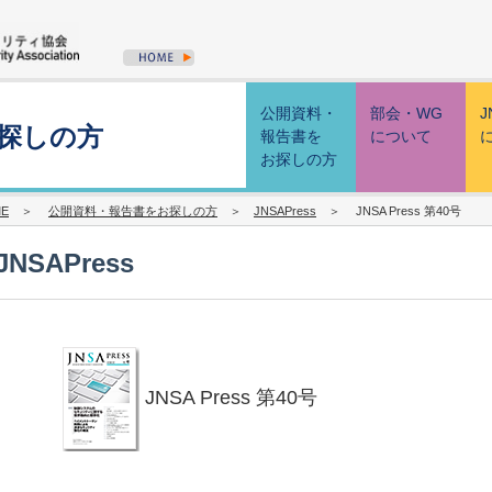
公開資料・
部会・WG
J
探しの方
報告書を
について
お探しの方
E
＞
公開資料・報告書をお探しの方
＞
JNSAPress
＞ JNSA Press 第40号
JNSAPress
JNSA Press 第40号