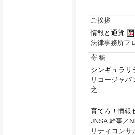
ご挨拶
情報と通貨
法律事務所フ
寄 稿
シンギュラリテ
リコージャパ
之
育てろ！情報
JNSA 幹事
リティコンサ