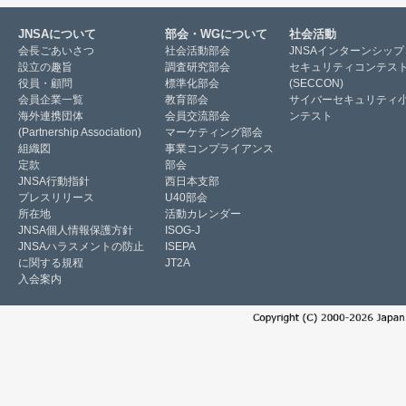
JNSAについて
部会・WGについて
社会活動
会長ごあいさつ
社会活動部会
JNSAインターンシップ
設立の趣旨
調査研究部会
セキュリティコンテス
役員・顧問
標準化部会
(SECCON)
会員企業一覧
教育部会
サイバーセキュリティ
海外連携団体
会員交流部会
ンテスト
(Partnership Association)
マーケティング部会
組織図
事業コンプライアンス
定款
部会
JNSA行動指針
西日本支部
プレスリリース
U40部会
所在地
活動カレンダー
JNSA個人情報保護方針
ISOG-J
JNSAハラスメントの防止
ISEPA
に関する規程
JT2A
入会案内