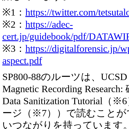
※1：
https://twitter.com/tetsu
※2：
https://adec-
cert.jp/guidebook/pdf/DAT
※3：
https://digitalforensic.jp
aspect.pdf
SP800-88のルーツは、UCSD（
Magnetic Recording R
Data Sanitization Tu
ージ（※7））で読むことがで
いつながりを持っています