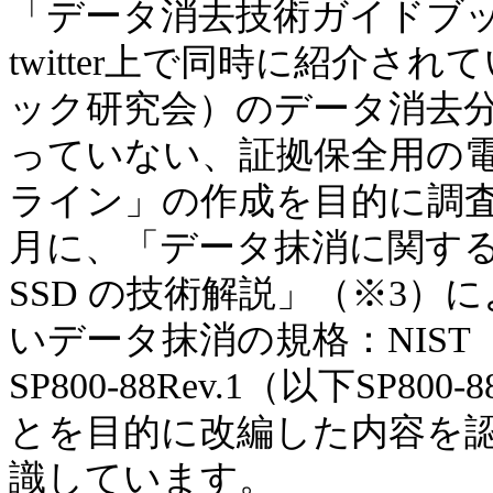
「データ消去技術ガイドブッ
twitter上で同時に紹介さ
ック研究会）のデータ消去
っていない、証拠保全用の
ライン」の作成を目的に調査
月に、「データ抹消に関する
SSD の技術解説」（※3
いデータ抹消の規格：NIS
SP800-88Rev.1（以下S
とを目的に改編した内容を
識しています。