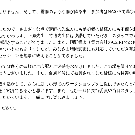
りません。そして、霧雨のような雨が降る中、参加者はNASPAで温
したので、さまざまな点で講師の先生方にも参加者の皆様方にも不便を
にもかかわらず、上原先生、竹迫先生には快諾していただき、スタッフで
聞きすることができました。また、阿野様より電力会社のCSIRTで
ないものもありましたが、みなさま時間変更にも対応していただき有意
セッションを無事に終えることができました。
たっては多くの皆様にご心配とご迷惑をおかけしました。この場を借りて
とうございました。また、台風19号にて被災されました皆様にお見舞い
反省を活かして、さらに新しい形でのワークショップをご提供できたらと
をご紹介できるかと思います。また、ぜひ一緒に実行委員や当日スタッ
ただいています。一緒にぜひ楽しみましょう。
ください。