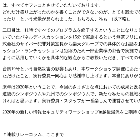
は、すべてオフレコとさせていただいております。
どれだけ盛り上がったのかを書くことができないのが、とても残念でな
ったり…という光景が見られました。もちろん、私も…(以下略)。
二日目は、11時ですべてのプログラムを終了するということになりま
いていたパネルディスカッションを15分で実施するという無茶ブリ
式会社のサイバー犯罪対策室長から楽天グループでの具体的なお話をお
ッション・ランチセッションは短縮のため一部企業様の都合で実施でき
ように活用していくかを具体的な観点からご教授いただき、すべての
台風19号という自然災害の影響もあり、本ワークショップ開催にあ
ただけたこと、実行委員一同心より感謝申し上げます。本当にありが
来年は2020年ということで、今回のさまざまな点においての成果と
道後のシンポジウムや九州でのシンポジウムで、新たな私たちの挑戦
ければと思います。実行委員・スタッフが一番楽しんで運営させてい
2020年の新しい情報セキュリティワークショップin越後湯沢をご期待
＃連載リレーコラム、ここまで