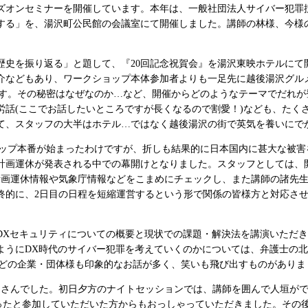
ズオンセミナーを開催しています。本年は、一般社団法人サイバー犯罪捜
る」を、湯沢町公民館の会議室にて開催しました。講師の林様、今様の
回の歴史を振り返る」と題して、『20回記念祝賀会』を湯沢東映ホテル
介などもあり、ワークショップ本体参加者よりも一足先に越後湯沢グルメ
ています。その秘密はなぜなのか…など、開催からどのようなテーマでだ
労話(ここでお話したいところですが長くなるので割愛！)なども、たく
、スタッフの大半はホテル…ではなく越後湯沢の街で英気を養いにでか
ショップ本番が始まったわけですが、折しも結果的に日本国内に甚大な被害
計画運休が発表される中での幕開けとなりました。スタッフとしては、
の計画運休情報や気象庁情報などをこまめにチェックし、また講師の諸先
終的に、2日目の日程を短縮運営するという形で関係の皆様方と対応さ
DXセキュリティについての概要と現状での課題・解決法を講演いただ
ようにDX時代のサイバー犯罪を考えていくのかについては、弁護士の
にどの企業・団体様も印象的なお話が多く、笑いも飛び出すものがありま
くさんでした。初日夕方のナイトセッションでは、講師を囲んで人垣がで
なったと参加していただいた方からもおっしゃっていただきました。その