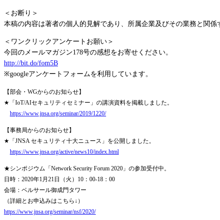
＜お断り＞
本稿の内容は著者の個人的見解であり、所属企業及びその業務と関係
＜ワンクリックアンケートお願い＞
今回のメールマガジン178号の感想をお寄せください。
http://bit.do/fom5B
※googleアンケートフォームを利用しています。
【部会・WGからのお知らせ】
★「IoT/AIセキュリティセミナー」の講演資料を掲載しました。
https://www.jnsa.org/seminar/2019/1220/
【事務局からのお知らせ】
★「JNSA セキュリティ十大ニュース」を公開しました。
https://www.jnsa.org/active/news10/index.html
★シンポジウム「Network Security Forum 2020」の参加受付中。
日時：2020年1月21日（火）10：00-18：00
会場：ベルサール御成門タワー
（詳細とお申込みはこちら↓）
https://www.jnsa.org/seminar/nsf/2020/