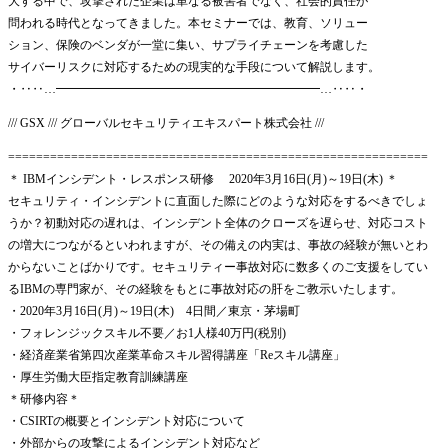
大する中で、攻撃された企業は単なる被害者でなく、社会的責任が
問われる時代となってきました。本セミナーでは、教育、ソリュー
ション、保険のベンダが一堂に集い、サプライチェーンを考慮した
サイバーリスクに対応するための現実的な手段について解説します。
・‥‥…━━━━━━━━━━━━━━━━━━━━━━…‥‥・
/// GSX /// グローバルセキュリティエキスパート株式会社 ///
============================================================
＊ IBMインシデント・レスポンス研修 2020年3月16日(月)～19日(木) ＊
セキュリティ・インシデントに直面した際にどのような対応をするべきでしょ
うか？初動対応の遅れは、インシデント全体のクローズを遅らせ、対応コスト
の増大につながるといわれますが、その備えの内実は、事故の経験が無いとわ
からないことばかりです。セキュリティー事故対応に数多くのご支援をしてい
るIBMの専門家が、その経験をもとに事故対応の肝をご教示いたします。
・2020年3月16日(月)～19日(木) 4日間／東京・茅場町
・フォレンジックスキル不要／お1人様40万円(税別)
・経済産業省第四次産業革命スキル習得講座「Reスキル講座」
・厚生労働大臣指定教育訓練講座
＊研修内容＊
・CSIRTの概要とインシデント対応について
・外部からの攻撃によるインシデント対応など