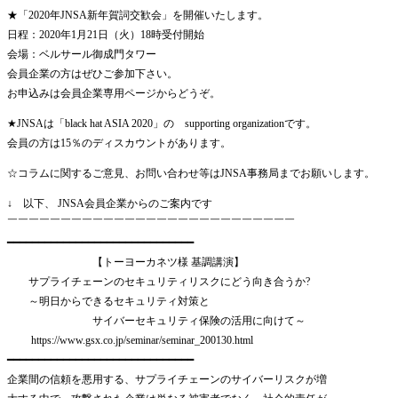
★「2020年JNSA新年賀詞交歓会」を開催いたします。
日程：2020年1月21日（火）18時受付開始
会場：ベルサール御成門タワー
会員企業の方はぜひご参加下さい。
お申込みは会員企業専用ページからどうぞ。
★JNSAは「black hat ASIA 2020」の supporting organizationです。
会員の方は15％のディスカウントがあります。
☆コラムに関するご意見、お問い合わせ等はJNSA事務局までお願いします。
↓ 以下、 JNSA会員企業からのご案内です
￣￣￣￣￣￣￣￣￣￣￣￣￣￣￣￣￣￣￣￣￣￣￣￣￣￣￣
━━━━━━━━━━━━━━━━━━━━━━━━━━━━━━
【トーヨーカネツ様 基調講演】
サプライチェーンのセキュリティリスクにどう向き合うか?
～明日からできるセキュリティ対策と
サイバーセキュリティ保険の活用に向けて～
https://www.gsx.co.jp/seminar/seminar_200130.html
━━━━━━━━━━━━━━━━━━━━━━━━━━━━━━
企業間の信頼を悪用する、サプライチェーンのサイバーリスクが増