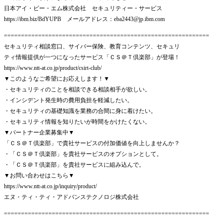
日本アイ・ビー・エム株式会社 セキュリティー・サービス
https://ibm.biz/BdYUPB メールアドレス：eba2443@jp.ibm.com
============================================================
セキュリティ相談窓口、サイバー保険、教育コンテンツ、セキュリ
ティ情報提供が一つになったサービス「ＣＳ＠Ｔ倶楽部」が登場！
https://www.ntt-at.co.jp/product/csirt-club/
▼このようなご希望にお応えします！▼
・セキュリティのことを相談できる相談相手が欲しい。
・インシデント発生時の費用負担を軽減したい。
・セキュリティの基礎知識を業務の合間に身に着けたい。
・セキュリティ情報を知りたいが時間をかけたくない。
▼パートナー企業募集中▼
「ＣＳ＠Ｔ倶楽部」で貴社サービスの付加価値を向上しませんか？
・「ＣＳ＠Ｔ倶楽部」を貴社サービスのオプションとして。
・「ＣＳ＠Ｔ倶楽部」を貴社サービスに組み込んで。
▼お問い合わせはこちら▼
https://www.ntt-at.co.jp/inquiry/product/
エヌ・ティ・ティ・アドバンステクノロジ株式会社
============================================================