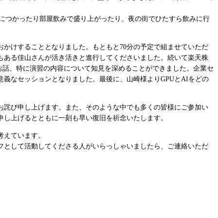
泉につかったり部屋飲みで盛り上がったり、夜の街でひたすら飲みに行
おかけすることとなりました。もともと70分の予定で組ませていただ
もある佳山さんが活き活きと進行してくださいました。続いて楽天株
のお話、特に演習の内容について知見を深めることができました。企業セ
義なセッションとなりました。最後に、山崎様よりGPUとAIをどの
お詫び申し上げます。また、そのような中でも多くの皆様にご参加い
申し上げるとともに一刻も早い復旧を祈念いたします。
考えています。
フとして活動してくださる人がいらっしゃいましたら、ご連絡いただ