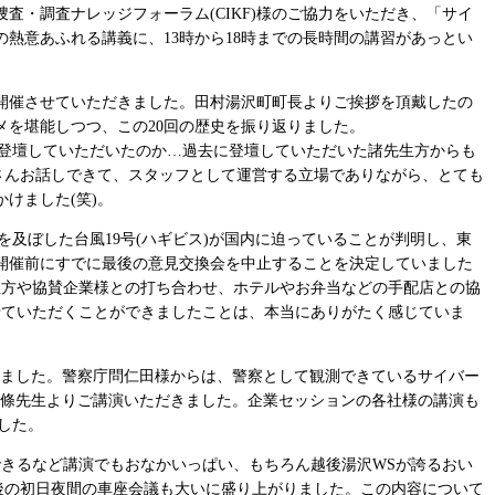
査・調査ナレッジフォーラム(CIKF)様のご協力をいただき、「サイ
熱意あふれる講義に、13時から18時までの長時間の講習があっとい
にて開催させていただきました。田村湯沢町町長よりご挨拶を頂戴したの
を堪能しつつ、この20回の歴史を振り返りました。
れが登壇していただいたのか…過去に登壇していただいた諸先生方からも
さんお話しできて、スタッフとして運営する立場でありながら、とても
けました(笑)。
を及ぼした台風19号(ハギビス)が国内に迫っていることが判明し、東
開催前にすでに最後の意見交換会を中止することを決定していました
生方や協賛企業様との打ち合わせ、ホテルやお弁当などの手配店との協
せていただくことができましたことは、本当にありがたく感じていま
きました。警察庁問仁田様からは、警察として観測できているサイバー
北條先生よりご講演いただきました。企業セッションの各社様の講演も
した。
きるなど講演でもおなかいっぱい、もちろん越後湯沢WSが誇るおい
後の初日夜間の車座会議も大いに盛り上がりました。この内容について