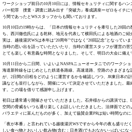
ワークショップ前日の10月10日には、情報セキュリティに関するハン
バー犯罪 捜査・調査に踏み出す『突破力』養成講座ーゼロをイチにす
う間であったとWSスタッフからも聞いております。
10月10日の19時からは、「日本の情報セキュリティを牽引した20
ち、西川徹也氏による乾杯、地元を代表して横田氏による地酒のご紹
実は、越後湯沢WSは本年は“20周年”ではなく“20回記念”となっ
当時の思い出を語っていただいたり、当時の運営スタッフが運営の苦
とても楽しく有意義な時間となりました。そして、明日の大会に備えて
10月11日から二日間、いよいよNASPAニューオータニでのワーク
海道新幹線をはじめとした鉄道各路線、高速道路、空路のさまざまな
が、2日間の日程をどのように運営するかを確認しつつ、JR東日本
議なども並行しながら、開催について決定させていただきました。最
す。この場を借りて感謝申し上げます。
初日は通常通り開催させていただきました。石井様からの講演では、
空間の脅威をいつも通り楽しくお話しいただきました。法律面でどの
バラエティに富んだものが多く、加えて協賛企業PRは短い時間なの
「夜が本番」と言われている越後湯沢WSですから今年の夜も盛りだ
しい食べ物とおいしい飲み物(含む：日本酒)でもおなかいっぱいに