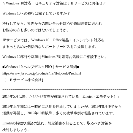
＼Windows 10対応・セキュリティ対策はＪＢサービスにお任せ／
Windows 10への移行は完了していますか？
移行してから、社内からの問い合わせ対応や原因調査に追われ
お悩みの方も多いのではないでしょうか。
JBサービスでは、Windows 10・Office製品・インシデント対応を
まるっと含めた包括的なサポートサービスをご提供します。
Windows 10移行や塩漬けWindows 7対応等お気軽にご相談下さい。
■Windows 10 ヘルプデスクPRO｜サービス詳細■
https://www.jbsvc.co.jp/products/ms/Helpdesk/Pro.html
［ＪＢサービス株式会社］
============================================================
2014年5月以降、たびたび存在が確認されている「Emotet（エモテット）」
2019年上半期には一時的に活動を停止していましたが、2019年8月後半から
活動が再開し、2019年10月以降、多くの攻撃事例が報告されています。
Emotetの特徴や感染の流れ、想定被害を知ることで、取るべき対策を
検討しましょう。