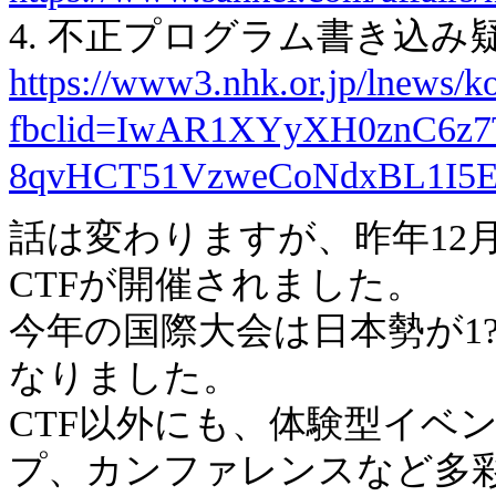
4. 不正プログラム書き込み
https://www3.nhk.or.jp/lnews/
fbclid=IwAR1XYyXH0znC6z
8qvHCT51VzweCoNdxBL1I5E
話は変わりますが、昨年12月、
CTFが開催されました。
今年の国際大会は日本勢が1
なりました。
CTF以外にも、体験型イベ
プ、カンファレンスなど多